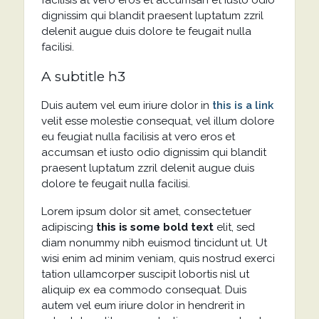
facilisis at vero eros et accumsan et iusto odio
dignissim qui blandit praesent luptatum zzril
delenit augue duis dolore te feugait nulla
facilisi.
A subtitle h3
Duis autem vel eum iriure dolor in
this is a link
velit esse molestie consequat, vel illum dolore
eu feugiat nulla facilisis at vero eros et
accumsan et iusto odio dignissim qui blandit
praesent luptatum zzril delenit augue duis
dolore te feugait nulla facilisi.
Lorem ipsum dolor sit amet, consectetuer
adipiscing
this is some bold text
elit, sed
diam nonummy nibh euismod tincidunt ut. Ut
wisi enim ad minim veniam, quis nostrud exerci
tation ullamcorper suscipit lobortis nisl ut
aliquip ex ea commodo consequat. Duis
autem vel eum iriure dolor in hendrerit in